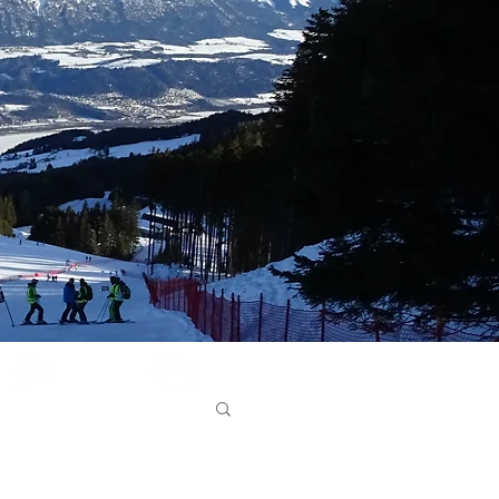
Glungezer
Bergwetter