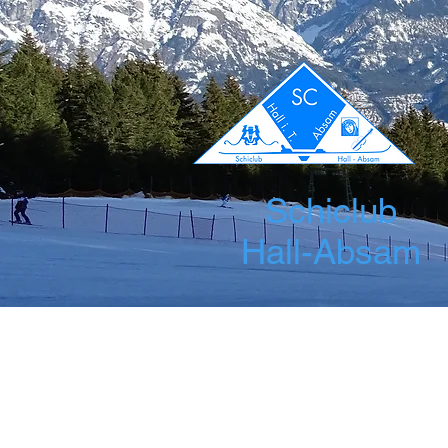
Schiclub
Hall-Absam
Startseite
News
Über uns
Leis