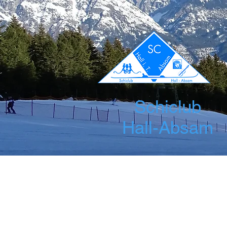
Schiclub
Hall-Absam
Startseite
News
Über uns
Leis