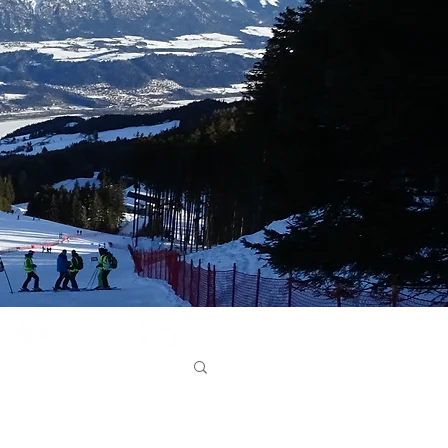
Glungezer
Bergwetter