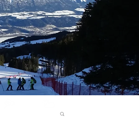
Glungezer
Bergwetter