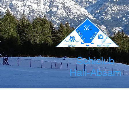
Schiclub
Hall-Absam
Startseite
News
Über uns
Leis