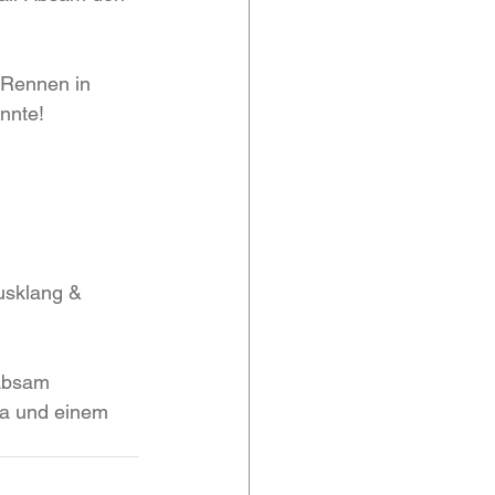
 Rennen in 
nnte!
usklang & 
Absam 
la und einem 