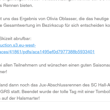
es Rennen bieten.
 uns das Ergebnis von Olivia Oblasser, die das heutige
ie Gesamtwertung im Bezirkscup für sich entscheiden ko
Skizeit abrufbar:
oduction.s3.eu-west-
aces/41861/pdfs/aca1495ef0d7977388b5933401
i allen Teilnehmern und wünschen einen guten Saisona
mer!
fand dann noch das Jux-Abschlussrennen des SC Hall-
RS statt. Beendet wurde der tolle Tag mit einer Tombo
auf der Halsmarter!