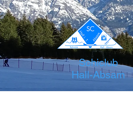
Schiclub
Hall-Absam
Startseite
News
Über uns
Leis