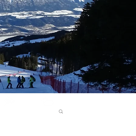
Glungezer
Bergwetter