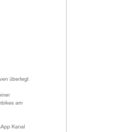
ven überlegt 
iner 
inbikes am 
sApp Kanal 