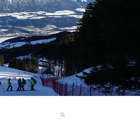
Glungezer
Bergwetter