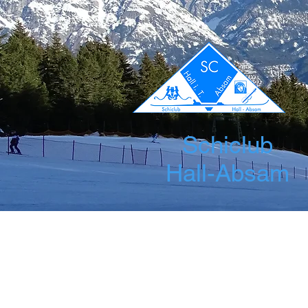
Schiclub
Hall-Absam
Startseite
News
Über uns
Leis