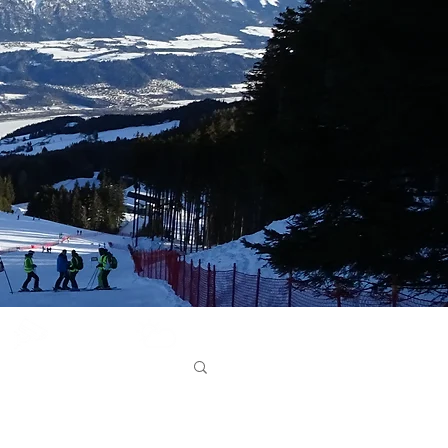
Glungezer
Bergwetter