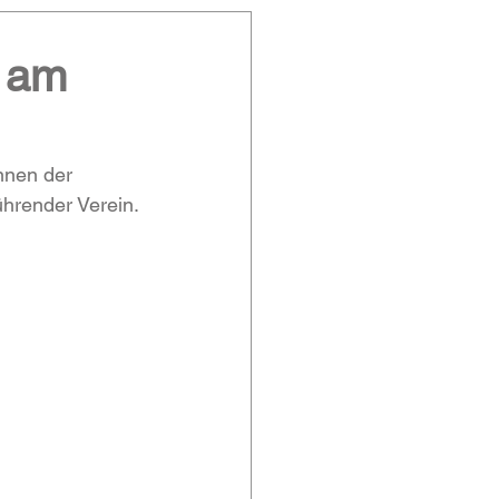
n am
nnen der 
hrender Verein.