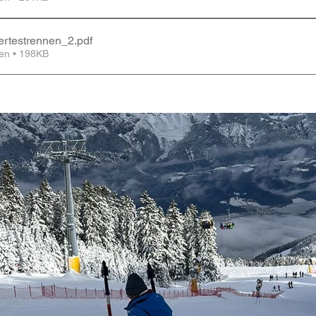
rtestrennen_2
.pdf
en • 198KB