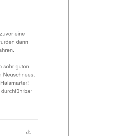
 
zuvor eine 
wurden dann 
ahren.
 sehr guten 
n Neuschnees, 
 Halsmarter! 
t durchführbar 