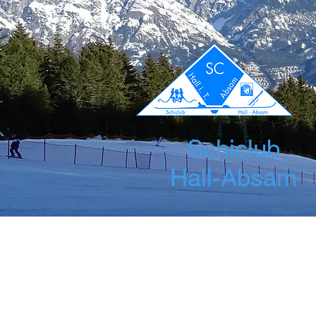
Schiclub
Hall-Absam
Startseite
News
Über uns
Leis