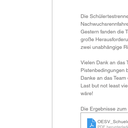
Die Schülertestrenn
Nachwuchsrennfahrer
Gestern fanden die 
große Herausforderu
zwei unabhängige Ri
Vielen Dank an das 
Pistenbedingungen b
Danke an das Team d
Last but not least vi
wäre!
Die Ergebnisse zum
OESV_Schuele
PDF herunterlad