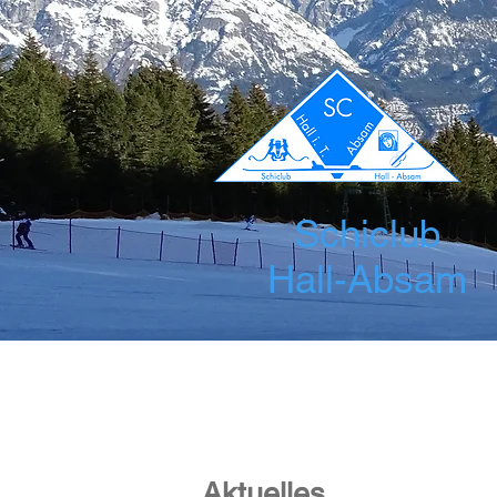
Schiclub
Hall-Absam
Startseite
News
Über uns
Leis
Aktuelles