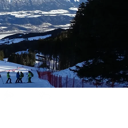
Glungezer
Bergwetter