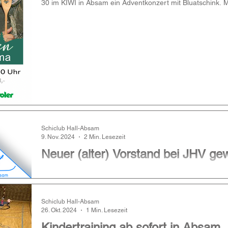
30 im KIWI in Absam ein Adventkonzert mit Bluatschink. M
Schiclub Hall-Absam
9. Nov. 2024
2 Min. Lesezeit
Neuer (alter) Vorstand bei JHV ge
Am vergangenen Donnerstag fand in der Kantine beim Fu
heurige Jahreshauptversammlung statt. Nach einem Rückbl
Schiclub Hall-Absam
26. Okt. 2024
1 Min. Lesezeit
Kindertraining ab sofort in Absam