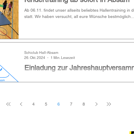
Ab 06.11. findet unser allseits beliebtes Hallentraining i
statt. Wir haben versucht, all eure Wünsche bestmöglich..
Schiclub Hall-Absam
26. Okt. 2024
1 Min. Lesezeit
Einladung zur Jahreshauptversam
Am 07.11.2024 findet unsere diesjährige Jahreshauptver
am Sportplatz in Absam statt. Beginn ist um 19:00 Uhr. All
4
5
6
7
8