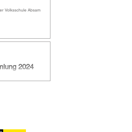
n der Volksschule Absam
.
mlung 2024
sammlung in der Kantine
e...