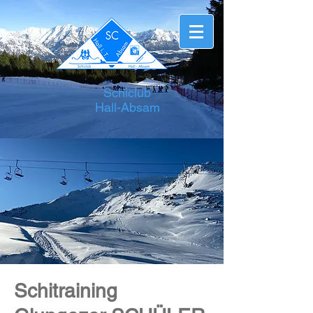
Schiclub
Hall-Absam
Schitraining