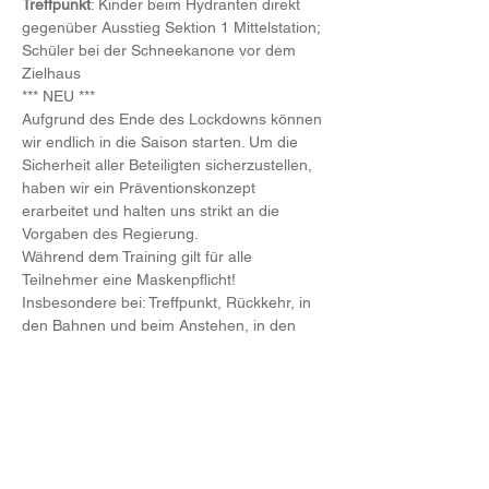
Treffpunkt
: Kinder beim Hydranten direkt 
gegenüber Ausstieg Sektion 1 Mittelstation; 
Schüler bei der Schneekanone vor dem 
Zielhaus
*** NEU ***
Aufgrund des Ende des Lockdowns können 
wir endlich in die Saison starten. Um die 
Sicherheit aller Beteiligten sicherzustellen, 
haben wir ein Präventionskonzept 
erarbeitet und halten uns strikt an die 
Vorgaben des Regierung.
Während dem Training gilt für alle 
Teilnehmer eine Maskenpflicht! 
Insbesondere bei: Treffpunkt, Rückkehr, in 
den Bahnen und beim Anstehen, in den 
WC-Pausen! Wir bitten diese Regeln zu 
befolgen, ansonsten müssen wir Personen, 
die sich nicht daran halten,  leider vom 
Training ausschließen!
Anmeldung
:
Weiterlesen >