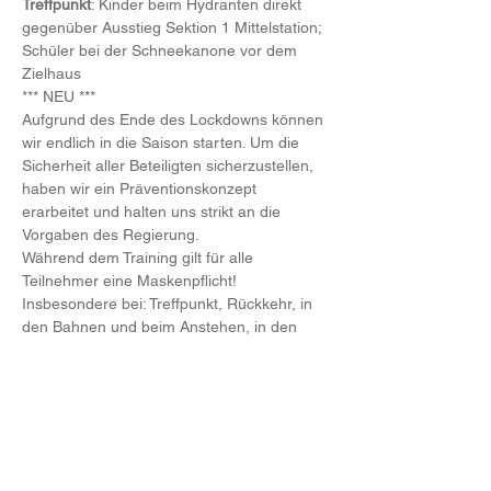
Treffpunkt
: Kinder beim Hydranten direkt 
gegenüber Ausstieg Sektion 1 Mittelstation; 
Schüler bei der Schneekanone vor dem 
Zielhaus
*** NEU ***
Aufgrund des Ende des Lockdowns können 
wir endlich in die Saison starten. Um die 
Sicherheit aller Beteiligten sicherzustellen, 
haben wir ein Präventionskonzept 
erarbeitet und halten uns strikt an die 
Vorgaben des Regierung.
Während dem Training gilt für alle 
Teilnehmer eine Maskenpflicht! 
Insbesondere bei: Treffpunkt, Rückkehr, in 
den Bahnen und beim Anstehen, in den 
WC-Pausen! Wir bitten diese Regeln zu 
befolgen, ansonsten müssen wir Personen, 
die sich nicht daran halten,  leider vom 
Training ausschließen!
Anmeldung
:
Weiterlesen >