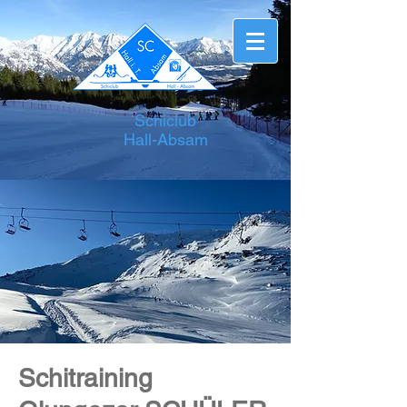
Schiclub
Hall-Absam
Schitraining