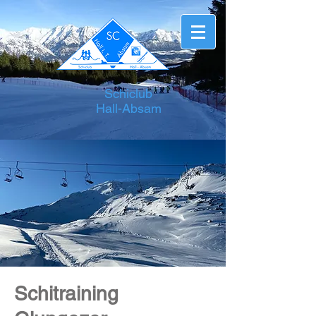
Schiclub
Hall-Absam
Schitraining