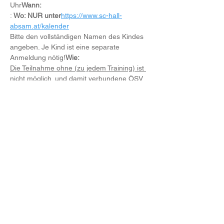
Uhr
Wann: 
: 
Wo: NUR unter
https://www.sc-hall-
absam.at/kalender
Bitte den vollständigen Namen des Kindes 
angeben. Je Kind ist eine separate 
Anmeldung nötig!
Wie: 
Die Teilnahme ohne 
(zu jedem Training) ist 
nicht möglich. 
und damit verbundene ÖSV 
Versicherung verpflichtend.
Wichtig: 
Anmeldung 
Eingezahlter Mitgliedsbeitrag 
Weiterlesen >
Diese Veranstaltung teilen