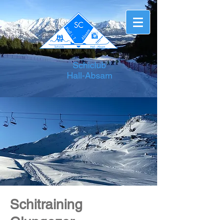
Schiclub
Hall-Absam
Schitraining