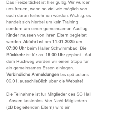
Das Freizeitticket ist hier gültig. Wir würden 
uns freuen, wenn so viel wie möglich von 
euch daran teilnehmen würden. Wichtig: es 
handelt sich hierbei um kein Training 
sondern um einen gemeinsamen Ausflug. 
Kinder 
müssen
 von ihren Eltern begleitet 
werden. 
Abfahrt
 ist am 
11.01.2025
 um 
07:30 Uhr
 beim Haller Schwimmbad  Die 
Rückkehr
 ist für ca. 
19:00 Uhr
 geplant.  Auf 
dem Rückweg werden wir einen Stopp für 
ein gemeinsames Essen einlegen.  
Verbindliche Anmeldungen
 bis spätestens 
06.01. ausschließlich über die Website!
Die Teilnahme ist für Mitglieder des SC Hall 
–Absam kostenlos. Von Nicht-Mitgliedern 
(zB begleitenden Eltern) wird ein 
Unkostenbeitrag für den Bus von 25 Euro 
pro Person eingehoben. Dieser ist direkt 
am Bus bei der Abfahrt zu bezahlen. Wir 
wünschen uns schon jetzt einen 