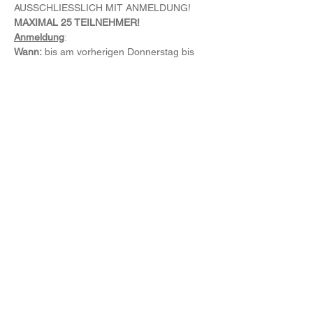
AUSSCHLIESSLICH MIT ANMELDUNG! 
MAXIMAL 25 TEILNEHMER!
Anmeldung
:
Wann:
 bis am vorherigen Donnerstag bis 
23:59 Uhr
Weiterlesen >
Diese Veranstaltung teilen
SCHICLUB Hall-Absam
Impressum
Datenschutz