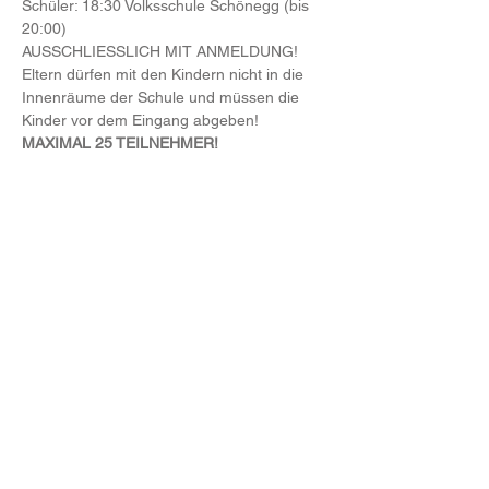
Schüler: 18:30 Volksschule Schönegg (bis 
20:00)
AUSSCHLIESSLICH MIT ANMELDUNG! 
Eltern dürfen mit den Kindern nicht in die 
Innenräume der Schule und müssen die 
Kinder vor dem Eingang abgeben!
MAXIMAL 25 TEILNEHMER!
Anmeldung
:
Wann:
 bis am Donnerstag bis 23:59 Uhr
Weiterlesen >
Diese Veranstaltung teilen