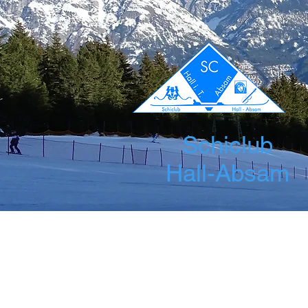
Schiclub
Hall-Absam
Startseite
News
Über uns
Leis