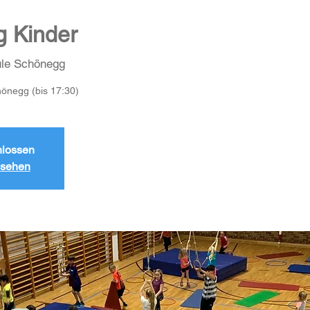
g Kinder
ule Schönegg
hönegg (bis 17:30)
lossen
nsehen