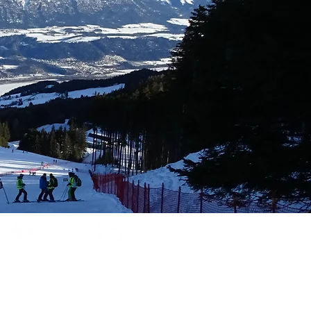
Glungezer
Bergwetter