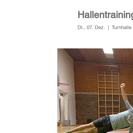
Hallentraini
Di., 07. Dez.
  |  
Turnhall