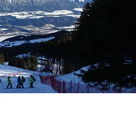
Glungezer
Bergwetter