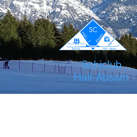
Schiclub
Hall-Absam
Startseite
News
Über uns
Leis